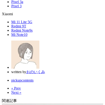
Pixel 3a
Pixel 3
Xiaomi
Mi 11 Lite 5G
Redmi 9T
Redmi Note9s
Mi Note10
written by
おのいくみ
pickupcontents
« Prev
Next »
関連記事