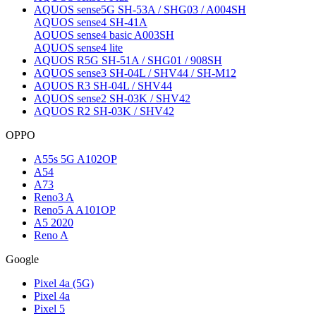
AQUOS sense5G SH-53A / SHG03 / A004SH
AQUOS sense4 SH-41A
AQUOS sense4 basic A003SH
AQUOS sense4 lite
AQUOS R5G SH-51A / SHG01 / 908SH
AQUOS sense3 SH-04L / SHV44 / SH-M12
AQUOS R3 SH-04L / SHV44
AQUOS sense2 SH-03K / SHV42
AQUOS R2 SH-03K / SHV42
OPPO
A55s 5G A102OP
A54
A73
Reno3 A
Reno5 A A101OP
A5 2020
Reno A
Google
Pixel 4a (5G)
Pixel 4a
Pixel 5