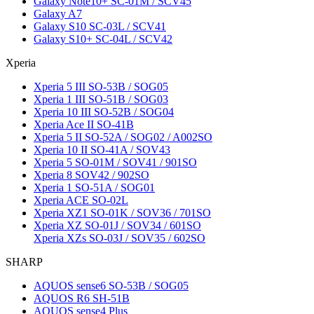
Galaxy Note10+ SC-01M / SCV45
Galaxy A7
Galaxy S10 SC-03L / SCV41
Galaxy S10+ SC-04L / SCV42
Xperia
Xperia 5 III SO-53B / SOG05
Xperia 1 III SO-51B / SOG03
Xperia 10 III SO-52B / SOG04
Xperia Ace II SO-41B
Xperia 5 II SO-52A / SOG02 / A002SO
Xperia 10 II SO-41A / SOV43
Xperia 5 SO-01M / SOV41 / 901SO
Xperia 8 SOV42 / 902SO
Xperia 1 SO-51A / SOG01
Xperia ACE SO-02L
Xperia XZ1 SO-01K / SOV36 / 701SO
Xperia XZ SO-01J / SOV34 / 601SO
Xperia XZs SO-03J / SOV35 / 602SO
SHARP
AQUOS sense6 SO-53B / SOG05
AQUOS R6 SH-51B
AQUOS sense4 Plus