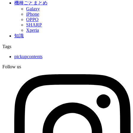
機種ごとまとめ
Galaxy
iPhone
OPPO
SHARP
Xperia
知識
Tags
pickupcontents
Follow us