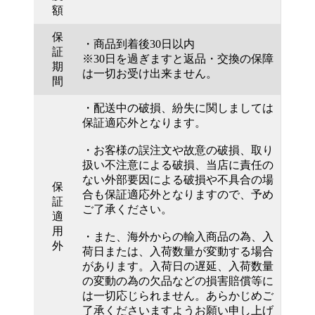
額
保
・商品到着後30日以内
証
※30日を過ぎますと返品・交換の保障
期
は一切お受け出来ません。
間
・配送中の破損、紛失に関しましては
保証適応外となります。
・お客様の誤注文や故意の破損、取り
扱い不注意による破損、当店に責任の
ない外部要因による破損や不具合の場
保
合も保証適応外となりますので、予め
証
ご了承ください。
適
用
・また、海外からの輸入商品の為、入
外
荷日または、入荷数量が変動する場合
があります。入荷日の遅延、入荷数量
の変動の為の欠品などの損害賠償等に
は一切応じられません。あらかじめご
了承くださいますようお願い申し上げ