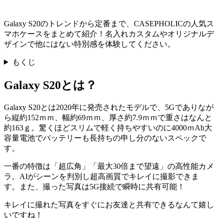
Galaxy S20のトレンドから定番まで、CASEPHOLICの人気ス
マホケースをまとめて紹介！名入れカスタムやオリジナルデ
ザインで他にはない特別感を体験してください。
もくじ
Galaxy S20とは？
Galaxy S20とは2020年に発売されたモデルで、5Gでありなが
ら縦約152ｍｍ、幅約69ｍｍ、厚さ約7.9ｍｍで重さはなんと
約163ｇ。驚くほどスリムで軽く持ちやすいのに4000ｍAh大
容量電池でバッテリーも長持ちの申し分のないスペックで
す。
一番の特徴は「超広角」「最大30倍まで望遠」の高性能カメ
ラ。AIがシーンを判別し超高画質でキレイに撮影できま
す。また、撮った写真は5G接続で瞬時に共有可能！
キレイに撮れた写真をすぐにお友達と共有できるなんて嬉し
いですね！